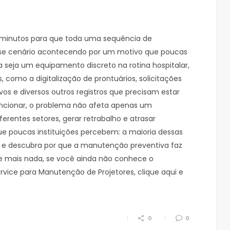
 minutos para que toda uma sequência de
sse cenário acontecendo por um motivo que poucas
seja um equipamento discreto na rotina hospitalar,
 como a digitalização de prontuários, solicitações
os e diversos outros registros que precisam estar
uncionar, o problema não afeta apenas um
rentes setores, gerar retrabalho e atrasar
ue poucas instituições percebem: a maioria dessas
ura e descubra por que a manutenção preventiva faz
 de mais nada, se você ainda não conhece o
rvice para Manutenção de Projetores, clique aqui e
0
0