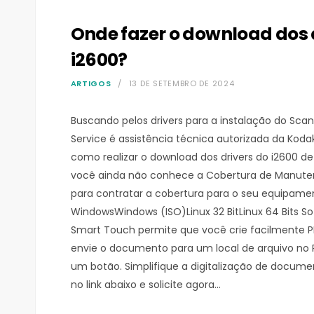
Onde fazer o download dos 
i2600?
ARTIGOS
13 DE SETEMBRO DE 2024
Buscando pelos drivers para a instalação do Scann
Service é assistência técnica autorizada da Kodak
como realizar o download dos drivers do i2600 de
você ainda não conhece a Cobertura de Manutenç
para contratar a cobertura para o seu equipamen
WindowsWindows (ISO)Linux 32 BitLinux 64 Bits S
Smart Touch permite que você crie facilmente PD
envie o documento para um local de arquivo n
um botão. Simplifique a digitalização de docume
no link abaixo e solicite agora…