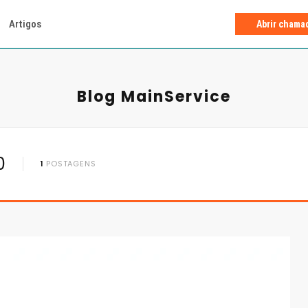
Artigos
Abrir chama
Blog MainService
0
1
POSTAGENS