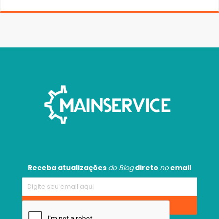
Receba atualizações
do Blog
direto
no
email