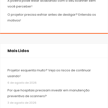
A poeira pode estar acabando com o seu scanner sem
você perceber!
O projetor precisa esfriar antes de desligar? Entenda os
motivos!
Mais Lidos
Projetor esquenta muito? Veja os riscos de continuar
usando!
6 de agosto de 2026
Por que hospitais precisam investir em manutenção
preventiva de scanners?
3 de agosto de 2026