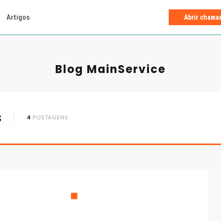
Artigos
Abrir chama
Blog MainService
s
4
POSTAGENS