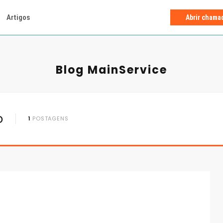
Artigos
Abrir chama
Blog MainService
o
1
POSTAGENS