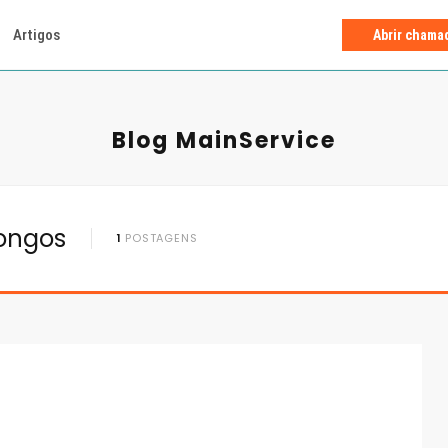
Artigos
Abrir chama
Blog MainService
Longos
1
POSTAGENS