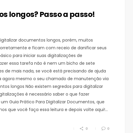
s longos? Passo a passo!
digitalizar documentos longos, porém, muitos
orretamente e ficam com receio de danificar seus
sico para iniciar suas digitalizações de
azer essa tarefa não é nem um bicho de sete
tes de mais nada, se você está precisando de ajuda
 abra agora mesmo o seu chamado de manutenção via
tos longos Não existem segredos para digitalizar
gitalizações é necessário saber o que fazer
s um Guia Prático Para Digitalizar Documentos, que
s que você faça essa leitura e depois volte aqui!…
0
0