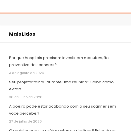
Mais Lidos
Por que hospitais precisam investir em manutenção
preventiva de scanners?
3 de agosto de 2026
Seu projetor falhou durante uma reunião? Saiba como
evitar!
30 de julho de 2026
A poeira pode estar acabando com o seu scanner sem
você perceber!
27 de julho de 2026
O projetor precisa esfriar antes de desligar? Entenda os