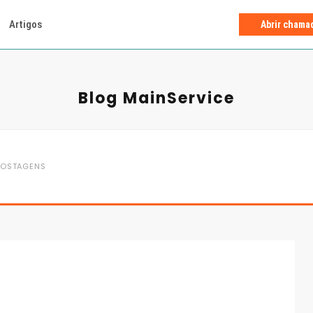
Artigos
Abrir chama
Blog MainService
OSTAGENS