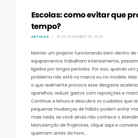
Escolas: como evitar que p
tempo?
ARTIGOS
15 DE DEZEMBRO DE 2025
Manter um projetor funcionando bem dentro de 
equipamentos trabalham intensamente, passam 
ligados por longos períodos. Por isso, quando um
problema não está na marca ou no modelo. Mas si
o que realmente provoca esse desgaste acelerado
aparelhos, reduzir gastos com reposições e mant
Continue a leitura e descubra os cuidados que r
pequenas mudanças de hábito podem evitar man
mais nada, se você ainda não conhece o Atendim
Manutenção de Projetores, clique aqui e convers
queimam antes da hora…