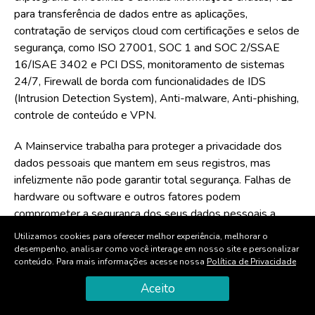
para transferência de dados entre as aplicações,
contratação de serviços cloud com certificações e selos de
segurança, como ISO 27001, SOC 1 and SOC 2/SSAE
16/ISAE 3402 e PCI DSS, monitoramento de sistemas
24/7, Firewall de borda com funcionalidades de IDS
(Intrusion Detection System), Anti-malware, Anti-phishing,
controle de conteúdo e VPN.
A Mainservice trabalha para proteger a privacidade dos
dados pessoais que mantem em seus registros, mas
infelizmente não pode garantir total segurança. Falhas de
hardware ou software e outros fatores podem
comprometer a segurança dos seus dados pessoais a
qualquer momento, por isso, entende que a adoção por
Utilizamos cookies para oferecer melhor experiência, melhorar o
você de boas práticas em relação aos seus dados
desempenho, analisar como você interage em nosso site e personalizar
conteúdo. Para mais informações acesse nossa
Política de Privacidade
pessoais contribuirá para a geração de ambientes mais
seguros para a informação. Caso você identifique ou tome
Aceito
conhecimento de algo que comprometa a segurança dos