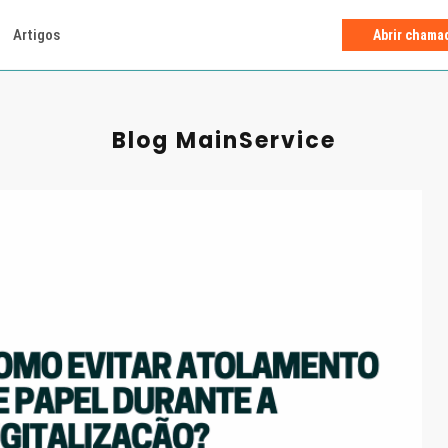
Artigos
Abrir chama
Blog MainService