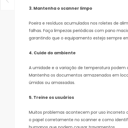
3. Mantenha o scanner limpo
Poeira e resíduos acumulados nos roletes de al
falhas. Faça limpezas periódicas com pano maci
garantindo que o equipamento esteja sempre em
4. Cuide do ambiente
A umidade e a variação de temperatura podem de
Mantenha os documentos armazenados em locais 
úmidas ou amassadas.
5. Treine os usuários
Muitos problemas acontecem por uso incorreto d
o papel corretamente no scanner e como identif
humanos que podem causar travamentos.