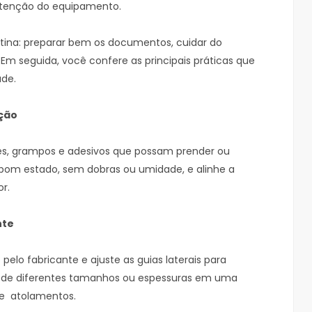
utenção do equipamento.
otina: preparar bem os documentos, cuidar do
Em seguida, você confere as principais práticas que
ade.
ação
ipes, grampos e adesivos que possam prender ou
m bom estado, sem dobras ou umidade, e alinhe a
r.
nte
elo fabricante e ajuste as guias laterais para
éis de diferentes tamanhos ou espessuras em uma
de atolamentos.