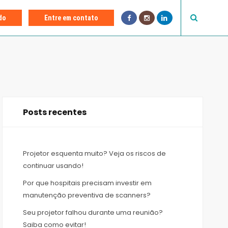
F
I
L
do
Entre em contato
a
n
i
c
s
n
e
t
k
b
a
e
o
g
d
o
r
I
k
a
n
m
Posts recentes
Projetor esquenta muito? Veja os riscos de
continuar usando!
Por que hospitais precisam investir em
manutenção preventiva de scanners?
Seu projetor falhou durante uma reunião?
Saiba como evitar!