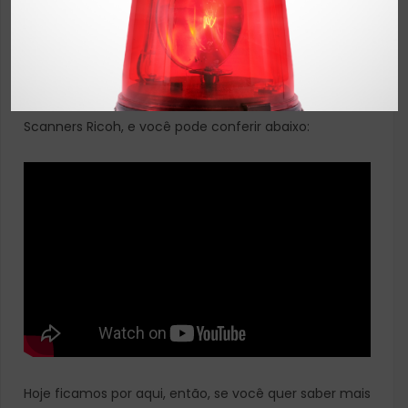
contrário, o software não seguirá o processo de
instalação.
Em conclusão, nossa parceira
Netscan Digital
criou
um vídeo com o processo de instalação dos
Scanners Ricoh, e você pode conferir abaixo:
Hoje ficamos por aqui, então, se você quer saber mais