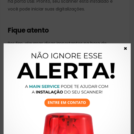
na porta USB. Pronto, seu scanner está instalado e
você pode iniciar suas digitalizações.
Fique atento
Por fim, algumas dicas importantes na hora da
×
instalação. Em primeiro lugar, ative o perfil de
administrador para executar a instalação, pois, tanto
os drivers quanto os softwares pedirão a validação do
administrador para seguir com suas instalações.
Outro ponto importante se refere a instalação do
Software Paper Stream Capture. Afinal, o software
solicita o número de série do equipamento para
iniciar a instalação, este número geralmente está
localizado na parte de traz do equipamento, junto ao
código de barras. Insira-o de forma correta, caso