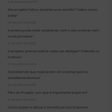
3 de agosto de 2026
Seu projetor falhou durante uma reunião? Saiba como
evitar!
30 de julho de 2026
A poeira pode estar acabando com o seu scanner sem
você perceber!
27 de julho de 2026
O projetor precisa esfriar antes de desligar? Entenda os
motivos!
23 de julho de 2026
3 problemas que mais levam um scanner para a
assistência técnica!
20 de julho de 2026
Filtro do Projetor: por que é importante limpá-lo?
16 de julho de 2026
Como baixar e utilizar o SmartScan nos Scanners