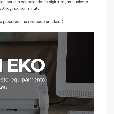
ido por sua capacidade de digitalização duplex, e
30 páginas por minuto.
 e procurado no mercado brasileiro?