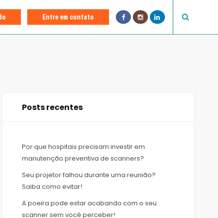
F
I
L
do
Entre em contato
a
n
i
c
s
n
e
t
k
b
a
e
o
g
d
o
r
I
k
a
n
m
Posts recentes
Por que hospitais precisam investir em
manutenção preventiva de scanners?
Seu projetor falhou durante uma reunião?
Saiba como evitar!
A poeira pode estar acabando com o seu
scanner sem você perceber!