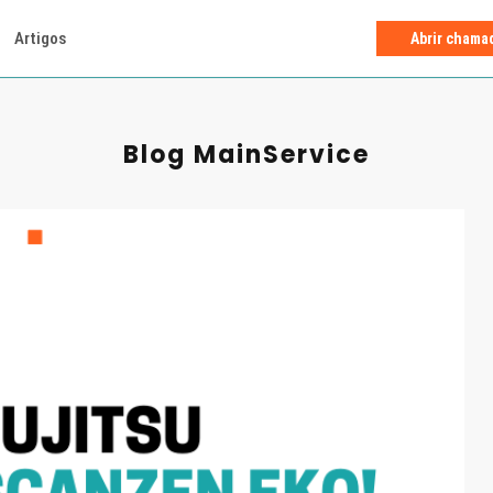
Artigos
Abrir chama
Blog MainService