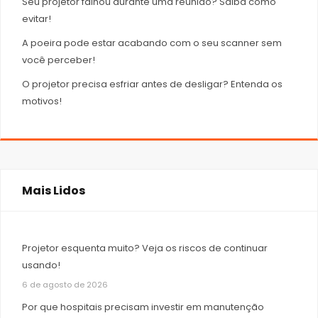
Seu projetor falhou durante uma reunião? Saiba como
evitar!
A poeira pode estar acabando com o seu scanner sem
você perceber!
O projetor precisa esfriar antes de desligar? Entenda os
motivos!
Mais Lidos
Projetor esquenta muito? Veja os riscos de continuar
usando!
6 de agosto de 2026
Por que hospitais precisam investir em manutenção