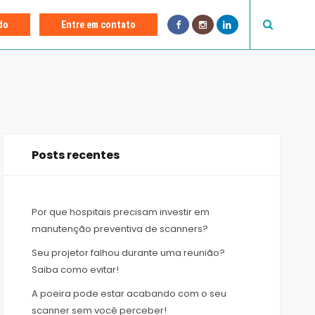
F
I
L
do
Entre em contato
a
n
i
c
s
n
e
t
k
b
a
e
o
g
d
o
r
I
k
a
n
m
Posts recentes
Por que hospitais precisam investir em
manutenção preventiva de scanners?
Seu projetor falhou durante uma reunião?
Saiba como evitar!
A poeira pode estar acabando com o seu
scanner sem você perceber!