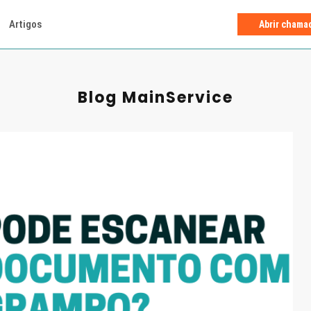
Artigos
Abrir chama
Blog MainService