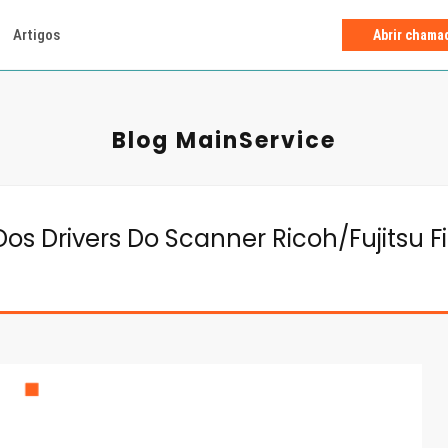
Artigos
Abrir chama
Blog MainService
s Drivers Do Scanner Ricoh/Fujitsu F