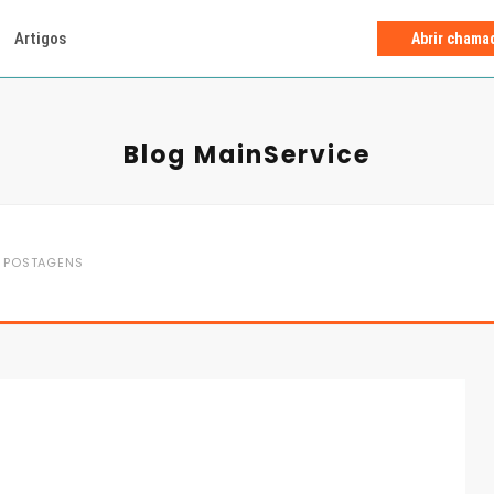
Artigos
Abrir chama
Blog MainService
POSTAGENS