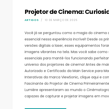
Projetor de Cinema: Curios
ARTIGOS
10 DE MARÇO DE 2025
Você já se perguntou como a magia do cinema 
essencial nessa experiência incrível! Desde os pr
versões digitais a laser, esses equipamentos fo
imagens vibrantes na tela. Mas você sabe como s
essenciais para mantê-los funcionando perfeita
universo dos projetores de cinema! Antes de ma
Autorizado e Certificado da Main Service para Ma
Interativas da marca ViewSonic, clique aqui e co
Fascinante do Projetor de Cinema Primeiramente
Lumière apresentaram ao mundo o Cinématographe
capazes de capturar e projetar imagens em mov