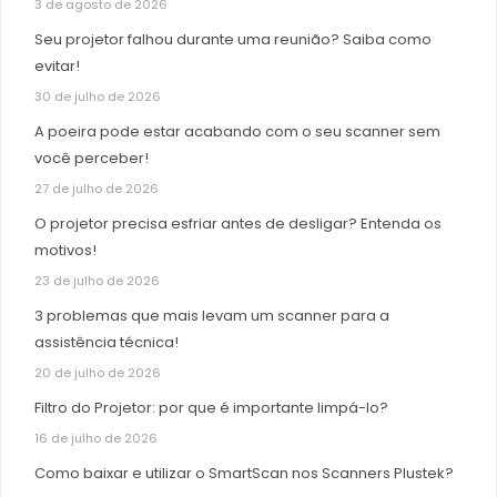
3 de agosto de 2026
Seu projetor falhou durante uma reunião? Saiba como
evitar!
30 de julho de 2026
A poeira pode estar acabando com o seu scanner sem
você perceber!
27 de julho de 2026
O projetor precisa esfriar antes de desligar? Entenda os
motivos!
23 de julho de 2026
3 problemas que mais levam um scanner para a
assistência técnica!
20 de julho de 2026
Filtro do Projetor: por que é importante limpá-lo?
16 de julho de 2026
Como baixar e utilizar o SmartScan nos Scanners Plustek?