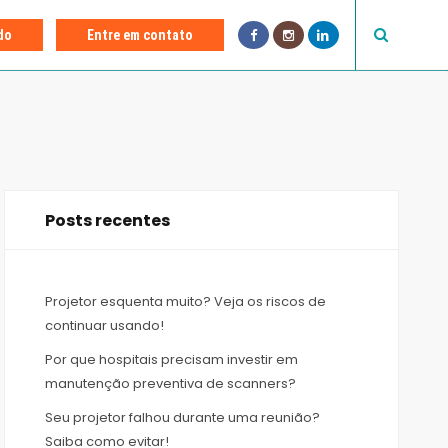
F
I
L
do
Entre em contato
a
n
i
c
s
n
e
t
k
b
a
e
o
g
d
o
r
I
k
a
n
m
Posts recentes
Projetor esquenta muito? Veja os riscos de
continuar usando!
Por que hospitais precisam investir em
manutenção preventiva de scanners?
Seu projetor falhou durante uma reunião?
Saiba como evitar!