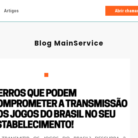
Artigos
Abrir chama
Blog MainService