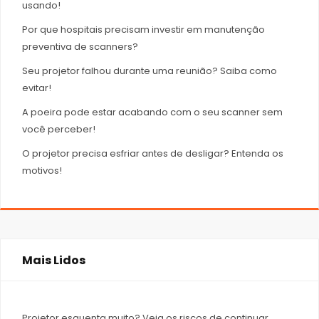
usando!
Por que hospitais precisam investir em manutenção
preventiva de scanners?
Seu projetor falhou durante uma reunião? Saiba como
evitar!
A poeira pode estar acabando com o seu scanner sem
você perceber!
O projetor precisa esfriar antes de desligar? Entenda os
motivos!
Mais Lidos
Projetor esquenta muito? Veja os riscos de continuar