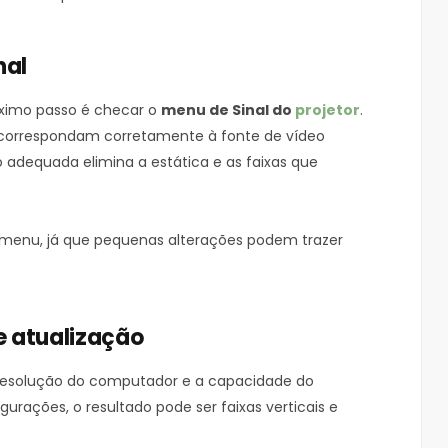
nal
óximo passo é checar o
menu de Sinal do
projetor
.
e correspondam corretamente à fonte de vídeo
eo adequada elimina a estática e as faixas que
o menu, já que pequenas alterações podem trazer
de atualização
a resolução do computador e a capacidade do
gurações, o resultado pode ser faixas verticais e