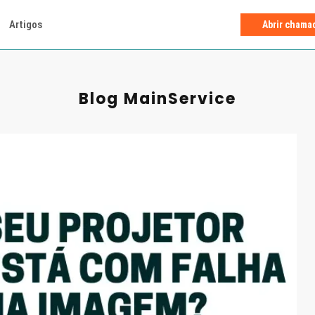
Artigos
Abrir chama
Blog MainService