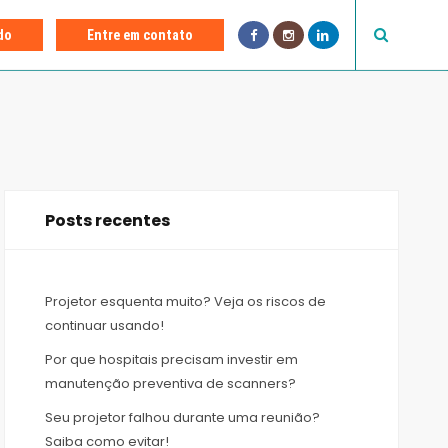
F
I
L
do
Entre em contato
a
n
i
c
s
n
e
t
k
b
a
e
o
g
d
o
r
I
k
a
n
m
Posts recentes
Projetor esquenta muito? Veja os riscos de
continuar usando!
Por que hospitais precisam investir em
manutenção preventiva de scanners?
Seu projetor falhou durante uma reunião?
Saiba como evitar!