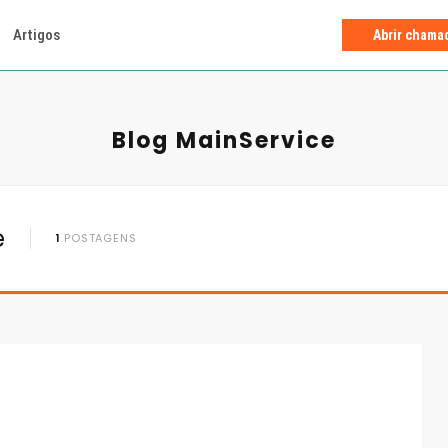
Artigos
Abrir chama
Blog MainService
e
1
POSTAGENS