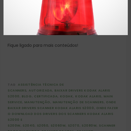
conosco e abra um chamado de
manutenção.
Clique aqui.
Nos siga nas nossas redes sociais,
clique aqui.
Fique ligado para mais conteúdos!
TAG
ASSISTÊNCIA TÉCNICA DE
SCANNERS
AUTORIZADA
BAIXAR DRIVERS KODAK ALARIS
S2000
BLOG
CERTIFICADA
KODAK
KODAK ALARIS
MAIN
SERVICE
MANUTENÇÃO
MANUTENÇÃO DE SCANNERS
ONDE
BAIXAR DRIVERS SCANNER KODAK ALARIS S2000
ONDE FAZER
O DOWNLOAD DOS DRIVERS DOS SCANNERS KODAK ALARIS
S2000 E
S200W
S2040
S2050
S2060W
S2070
S2080W
SCANNER