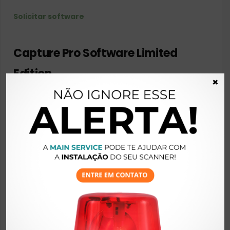
Solicitar software
Capture Pro Software Limited
Edition
×
O software
Capture Pro Limited Edition da Kodak
Alaris
foi criado para agilizar fluxos de trabalho e
processos. Com ele você é capaz de capturar e
indexar dados críticos, enviando informações mais
inteligentes para sistemas ECM e aplicativos de
negócios.
Solicitar software
Esperamos ter te ajudado! Se o seu equipamento
continuar apresentando falhas entre em contato